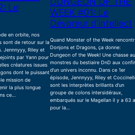
DUNGEON OF THE
: Le
WEEK #01: Le
Dévoreur d’intellect
ode en orbite, nos
Quand Monster of the Week rencontr
s sont de retour sur la
Donjons et Dragons, ça donne:
. Jennnyyy, Riley et
Dungeon of the Week! Une chasse a
rejoints par Yann pour
monstres du bestiaire DnD aux confi
lles créatures issues
d’un univers inconnu. Dans ce 1er
gons dont le puissant
épisode, Jennnyyy, Riley et Coccinell
le mission de
sont les interprètes brillants d’un
nir la plus longue
groupe de colons intersidéraux,
ans ce…
embarqués sur le Magellan il y a 63 
pour la…