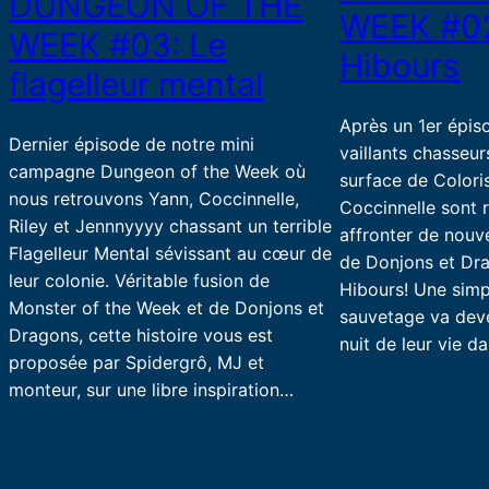
DUNGEON OF THE
WEEK #02
WEEK #03: Le
Hibours
flagelleur mental
Après un 1er épis
Dernier épisode de notre mini
vaillants chasseur
campagne Dungeon of the Week où
surface de Coloris
nous retrouvons Yann, Coccinnelle,
Coccinnelle sont 
Riley et Jennnyyyy chassant un terrible
affronter de nouve
Flagelleur Mental sévissant au cœur de
de Donjons et Dra
leur colonie. Véritable fusion de
Hibours! Une simp
Monster of the Week et de Donjons et
sauvetage va deve
Dragons, cette histoire vous est
nuit de leur vie d
proposée par Spidergrô, MJ et
monteur, sur une libre inspiration…