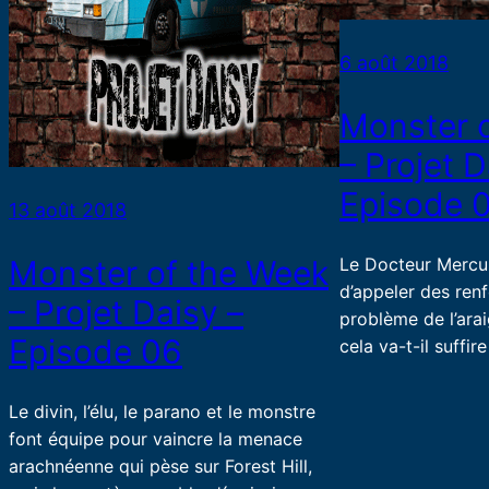
6 août 2018
Monster 
– Projet D
Episode 
13 août 2018
Le Docteur Mercur
Monster of the Week
d’appeler des renf
– Projet Daisy –
problème de l’ara
Episode 06
cela va-t-il suffire
Le divin, l’élu, le parano et le monstre
font équipe pour vaincre la menace
arachnéenne qui pèse sur Forest Hill,