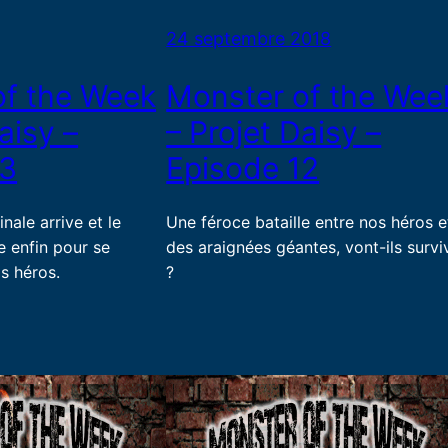
24 septembre 2018
of the Week
Monster of the Wee
aisy –
– Projet Daisy –
13
Episode 12
nale arrive et le
Une féroce bataille entre nos héros e
 enfin pour se
des araignées géantes, vont-ils survi
s héros.
?