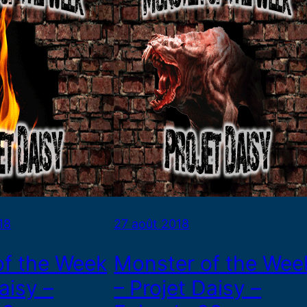
18
27 août 2018
of the Week
Monster of the Wee
aisy –
– Projet Daisy –