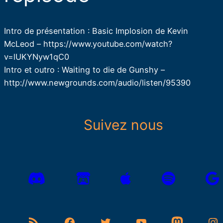
Intro de présentation : Basic Implosion de Kevin
McLeod – https://www.youtube.com/watch?
v=lUKYNyw1qC0
Intro et outro : Waiting to die de Gunshy –
http://www.newgrounds.com/audio/listen/95390
Suivez nous
Flux RSS
Facebook
Twitter
YouTube
Mastodon
Instagram