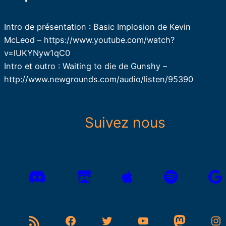
Intro de présentation : Basic Implosion de Kevin
McLeod – https://www.youtube.com/watch?
v=lUKYNyw1qC0
Intro et outro : Waiting to die de Gunshy –
http://www.newgrounds.com/audio/listen/95390
Suivez nous
Flux RSS
Facebook
Twitter
YouTube
Mastodon
Instagram