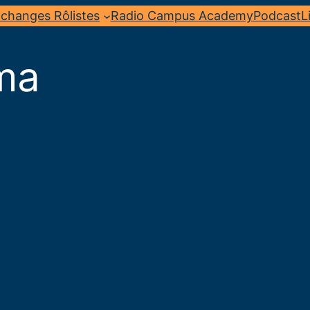
changes Rôlistes
Radio Campus Academy
Podcast
L
ma