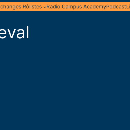
changes Rôlistes
Radio Campus Academy
Podcast
L
eval