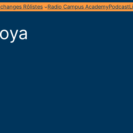
changes Rôlistes
Radio Campus Academy
Podcast
L
oya