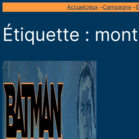
Aller
Accueil
Jeux
Campagne
É
au
contenu
Étiquette :
mont