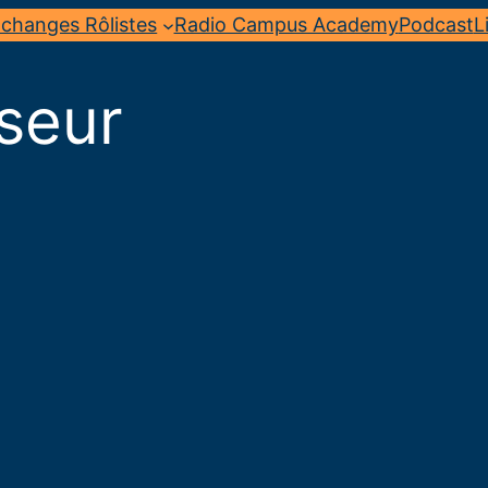
changes Rôlistes
Radio Campus Academy
Podcast
L
seur