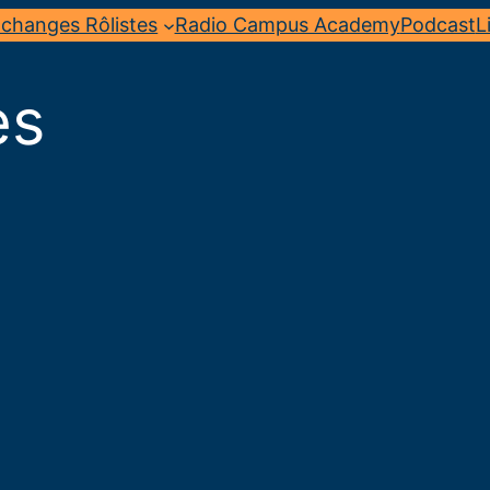
changes Rôlistes
Radio Campus Academy
Podcast
L
es