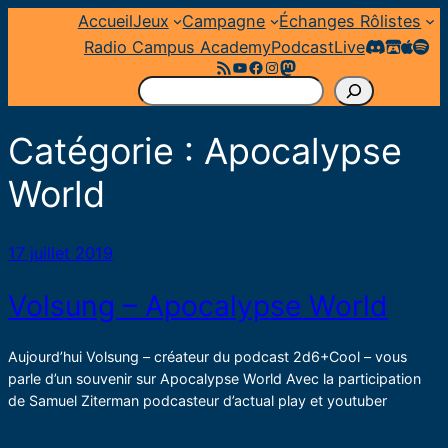
Aller
Accueil
Jeux
Campagne
Échanges Rôlistes
au
Radio Campus Academy
Podcast
Live
Flux RSS
YouTube
Facebook
Instagram
Mastodon
contenu
R
e
Catégorie :
Apocalypse
c
h
World
e
r
c
17 juillet 2019
h
e
Volsung – Apocalypse World
r
Aujourd’hui Volsung – créateur du podcast 2d6+Cool – vous
parle d’un souvenir sur Apocalypse World Avec la participation
de Samuel Ziterman podcasteur d’actual play et youtuber