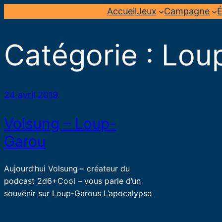
Aller
Accueil
Jeux
Campagne
É
au
contenu
Catégorie :
Lou
24 avril 2019
Volsung – Loup-
Garou
Aujourd’hui Volsung – créateur du
podcast 2d6+Cool – vous parle d’un
souvenir sur Loup-Garous L’apocalypse