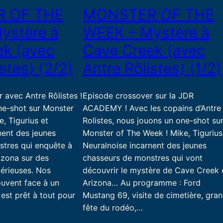
 OF THE
MONSTER OF THE
ystère à
WEEK – Mystère à
ek (avec
Cave Creek (avec
stes) (2/2)
Antre Rôlistes) (1/2)
 avec Antre Rôlistes !
Episode crossover sur la JDR
ne-shot sur Monster
ACADEMY ! Avec les copains d’Antre
, Tigurius et
Rolistes, nous jouons un one-shot su
nent des jeunes
Monster of The Week ! Mike, Tigurius
stres qui enquête à
Neuralnoise incarnent des jeunes
izona sur des
chasseurs de monstres qui vont
érieuses. Nos
découvrir le mystère de Cave Creek 
ouvent face à un
Arizona… Au programme : Ford
est prêt à tout pour
Mustang 69, visite de cimetière, gra
fête du rodéo,…