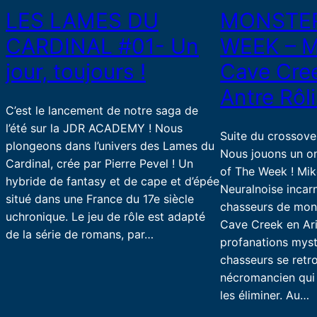
LES LAMES DU
MONSTER
CARDINAL #01- Un
WEEK – M
jour, toujours !
Cave Cre
Antre Rôli
C’est le lancement de notre saga de
l’été sur la JDR ACADEMY ! Nous
Suite du crossover
plongeons dans l’univers des Lames du
Nous jouons un o
Cardinal, crée par Pierre Pevel ! Un
of The Week ! Mike
hybride de fantasy et de cape et d’épée
Neuralnoise incar
situé dans une France du 17e siècle
chasseurs de mon
uchronique. Le jeu de rôle est adapté
Cave Creek en Ar
de la série de romans, par…
profanations myst
chasseurs se retr
nécromancien qui 
les éliminer. Au…