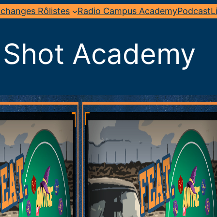
changes Rôlistes
Radio Campus Academy
Podcast
L
 Shot Academy