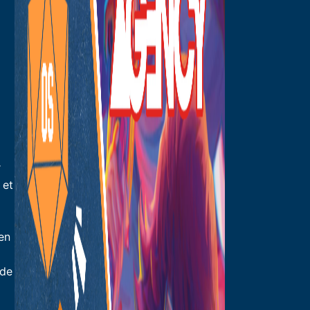
r
 et
en
nde