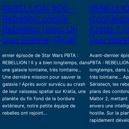
REBELLION #06 –
REBELLIO
Rebellion contre
Connaiss
Rebellion (avec Un
Kratia ? 
Duo Roliste) (final)
Duo Rolis
ernier épisode de Star Wars PBTA :
Avant-dernier épi
REBELLION ! Il y a bien longtemps, dans
PBTA : REBELLION !
une galaxie lointaine, très lointaine…
longtemps, dans u
Une dernière mission pour sauver la
très lointaine… Ap
galaxie ! Après avoir survécu au crash
Sériatech, les reb
de leur vaisseau spatial sur Kratia, une
plans des combina
planète du fin fond de la bordure
Maltor 2, mettant
extérieure, notre petite équipe de
envers une intellig
rebelles ont rejoint…
hostile. Sur la pla
rapidement déve