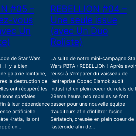
N #05 –
REBELLION #04 –
ez-vous
Une seule issue
(avec Un
(avec Un Duo
te)
Roliste)
sode de Star Wars
La suite de notre mini-campagne Sta
 Il y a bien
Wars PBTA : REBELLION ! Après avoi
ne galaxie lointaine,
réussi à s’emparer du vaisseau de
rès la destruction de
l’entreprise Copac Elamok audit
elles ont récupéré les
industriel en plein coeur du relais de 
isons spatiales
28eme heure, nso rebelles se font
 fin à leur dépendance
passer pour une nouvelle équipe
ence artificielle
d’auditeurs afin d’infiltrer l’usine
nète Kratia, ils ont
Sériatech, creusée en plein coeur de
loppé un…
l’astéroïde afin de…