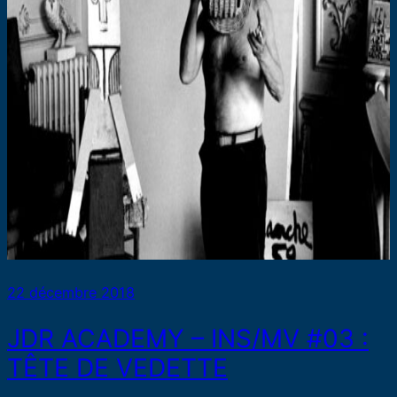
22 décembre 2018
JDR ACADEMY – INS/MV #03 :
TÊTE DE VEDETTE