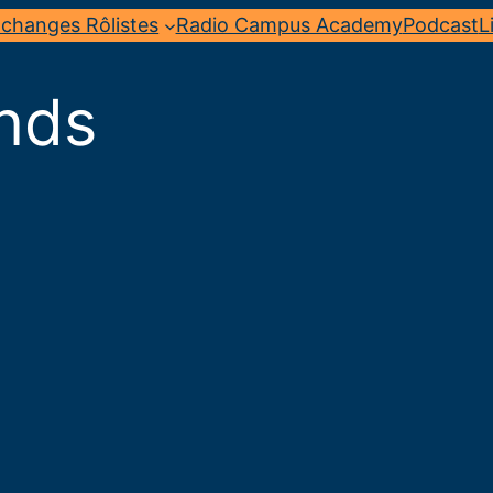
changes Rôlistes
Radio Campus Academy
Podcast
L
onds