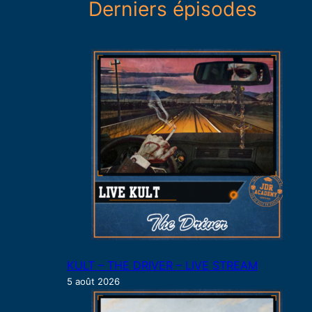
Derniers épisodes
e
r
c
h
e
r
KULT – THE DRIVER – LIVE STREAM
5 août 2026