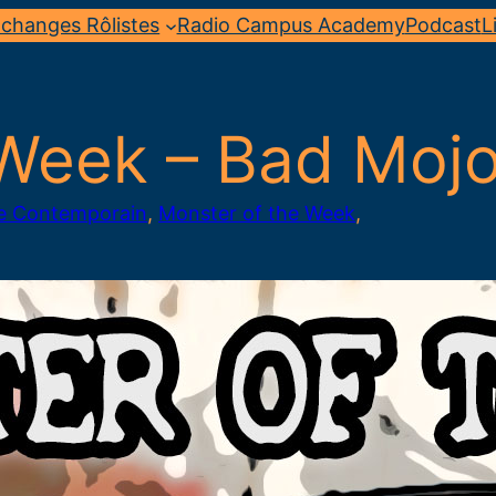
changes Rôlistes
Radio Campus Academy
Podcast
L
Week – Bad Mojo
 Contemporain
, 
Monster of the Week
, 