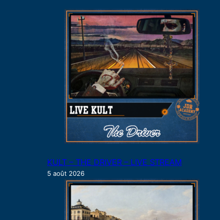
c
h
e
r
KULT – THE DRIVER – LIVE STREAM
5 août 2026