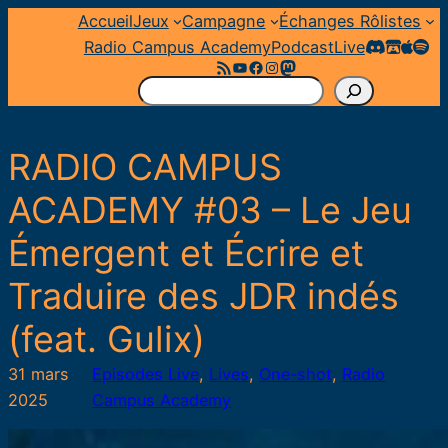
Aller
Accueil
Jeux
Campagne
Échanges Rôlistes
au
Radio Campus Academy
Podcast
Live
Flux RSS
YouTube
Facebook
Instagram
Mastodon
contenu
R
e
c
RADIO CAMPUS
h
e
ACADEMY #03 – Le Jeu
r
Émergent et Écrire et
c
h
Traduire des JDR indés
e
r
(feat. Gulix)
31 mars
Episodes Live
, 
Lives
, 
One-shot
, 
Radio
2025
Campus Academy