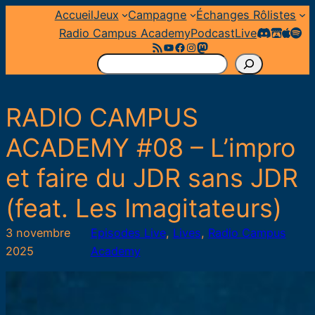
Aller
Accueil
Jeux
Campagne
Échanges Rôlistes
au
Radio Campus Academy
Podcast
Live
Flux RSS
YouTube
Facebook
Instagram
Mastodon
contenu
R
e
c
RADIO CAMPUS
h
e
ACADEMY #08 – L’impro
r
et faire du JDR sans JDR
c
h
(feat. Les Imagitateurs)
e
r
3 novembre
Episodes Live
, 
Lives
, 
Radio Campus
2025
Academy