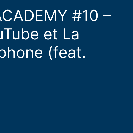
CADEMY #10 –
uTube et La
phone (feat.