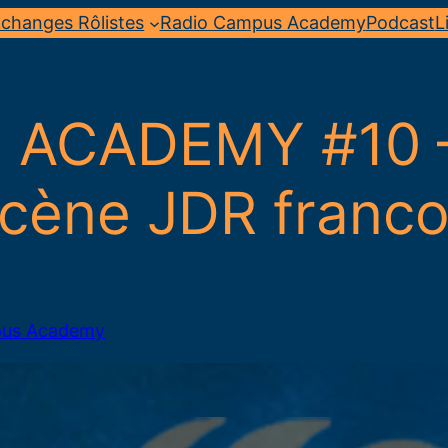
changes Rôlistes
Radio Campus Academy
Podcast
L
ACADEMY #10 – 
cène JDR franco
pus Academy