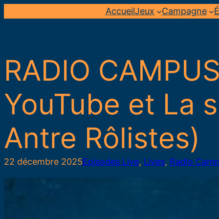
Aller
Accueil
Jeux
Campagne
É
au
contenu
RADIO CAMPUS 
YouTube et La s
Antre Rôlistes)
22 décembre 2025
Episodes Live
, 
Lives
, 
Radio Cam