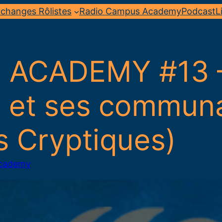
changes Rôlistes
Radio Campus Academy
Podcast
L
ACADEMY #13 – 
 et ses communa
s Cryptiques)
Academy