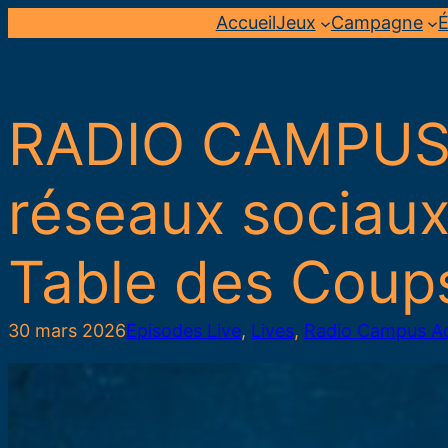
Aller
Accueil
Jeux
Campagne
É
au
contenu
RADIO CAMPUS 
réseaux sociaux
Table des Coup
30 mars 2026
Episodes Live
, 
Lives
, 
Radio Campus 