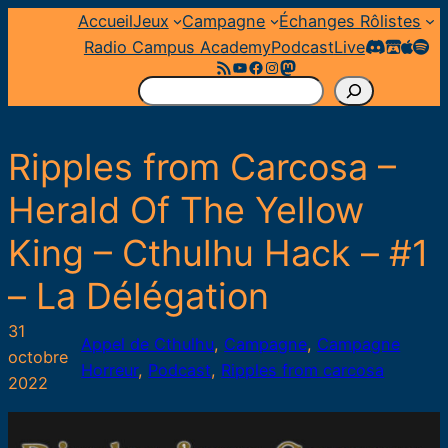
Aller
Accueil
Jeux
Campagne
Échanges Rôlistes
au
Radio Campus Academy
Podcast
Live
Flux RSS
YouTube
Facebook
Instagram
Mastodon
contenu
R
e
c
Ripples from Carcosa –
h
e
Herald Of The Yellow
r
King – Cthulhu Hack – #1
c
h
– La Délégation
e
r
31
Appel de Cthulhu
, 
Campagne
, 
Campagne
octobre
Horreur
, 
Podcast
, 
Ripples from carcosa
2022